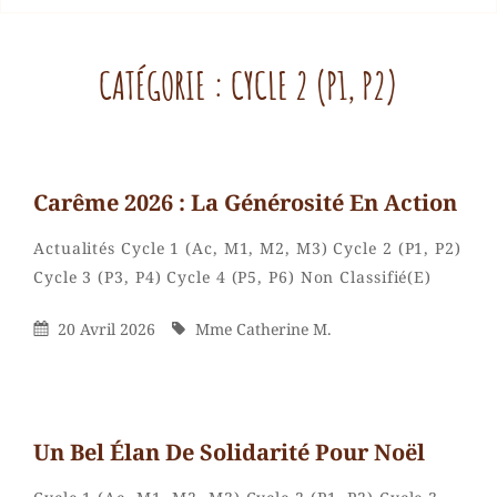
CATÉGORIE :
CYCLE 2 (P1, P2)
Carême 2026 : La Générosité En Action
Categories
Actualités
Cycle 1 (Ac, M1, M2, M3)
Cycle 2 (P1, P2)
Mme
By
Cycle 3 (P3, P4)
Cycle 4 (P5, P6)
Non Classifié(e)
Catherin
M.
Posted
By
20 Avril 2026
Mme Catherine M.
On
Un Bel Élan De Solidarité Pour Noël
Categories