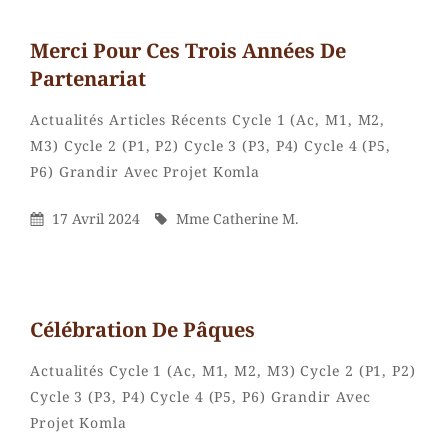
Merci Pour Ces Trois Années De
Partenariat
Categories
Actualités
Articles Récents
Cycle 1 (Ac, M1, M2,
M3)
Cycle 2 (P1, P2)
Cycle 3 (P3, P4)
Cycle 4 (P5,
Mme
By
P6)
Grandir Avec Projet Komla
Catherine
M.
Posted
By
17 Avril 2024
Mme Catherine M.
On
Célébration De Pâques
Categories
Actualités
Cycle 1 (Ac, M1, M2, M3)
Cycle 2 (P1, P2)
Cycle 3 (P3, P4)
Cycle 4 (P5, P6)
Grandir Avec
Mme
By
Projet Komla
Catherine