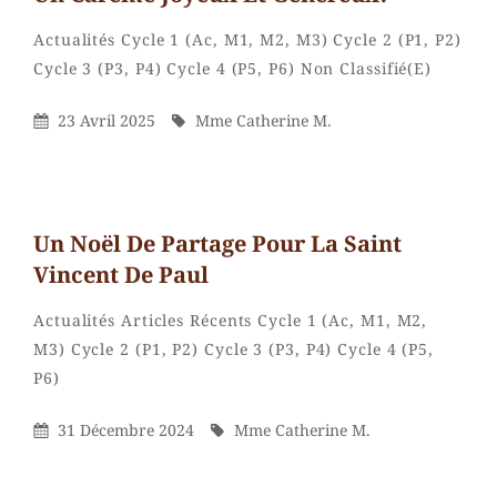
Categories
Actualités
Cycle 1 (Ac, M1, M2, M3)
Cycle 2 (P1, P2)
Mme
By
Cycle 3 (P3, P4)
Cycle 4 (P5, P6)
Non Classifié(e)
Catherin
M.
Posted
By
23 Avril 2025
Mme Catherine M.
On
Un Noël De Partage Pour La Saint
Vincent De Paul
Categories
Actualités
Articles Récents
Cycle 1 (Ac, M1, M2,
M3)
Cycle 2 (P1, P2)
Cycle 3 (P3, P4)
Cycle 4 (P5,
Mme
By
P6)
Catherine
M.
Posted
By
31 Décembre 2024
Mme Catherine M.
On