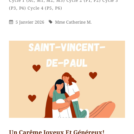
Cycle 1 (Ac, M1, M2, M3)
Cycle 2 (P1, P2)
Cycle 3
Mme
By
(P3, P4)
Cycle 4 (P5, P6)
Catherine
M.
Posted
By
5 Janvier 2026
Mme Catherine M.
On
Un Carême Joyeux Et Généreux!