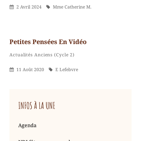
M.
Posted
By
2 Avril 2024
Mme Catherine M.
On
Petites Pensées En Vidéo
E
By
Categories
Actualités
Anciens (Cycle 2)
Lefebvre
Posted
By
11 Août 2020
E Lefebvre
On
INFOS À LA UNE
Agenda