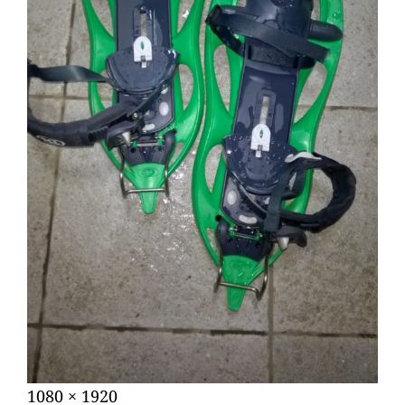
Posted
13
Full
1080 × 1920