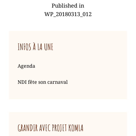
NAVIGATION
on
mars
size
Published in
DE
2018
WP_20180313_012
L’ARTICLE
INFOS À LA UNE
Agenda
NDI fête son carnaval
GRANDIR AVEC PROJET KOMLA